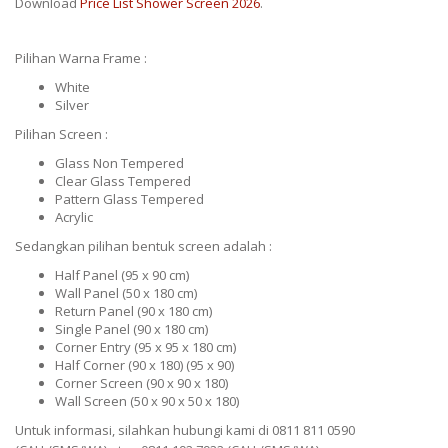
Download
Price List Shower Screen 2026
.
Pilihan Warna Frame :
White
Silver
Pilihan Screen :
Glass Non Tempered
Clear Glass Tempered
Pattern Glass Tempered
Acrylic
Sedangkan pilihan bentuk screen adalah :
Half Panel (95 x 90 cm)
Wall Panel (50 x 180 cm)
Return Panel (90 x 180 cm)
Single Panel (90 x 180 cm)
Corner Entry (95 x 95 x 180 cm)
Half Corner (90 x 180) (95 x 90)
Corner Screen (90 x 90 x 180)
Wall Screen (50 x 90 x 50 x 180)
Untuk informasi, silahkan hubungi kami di 0811 811 0590