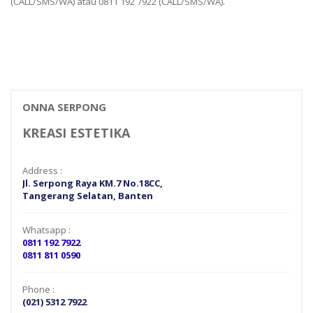
(CALL/SMS/WA) atau 0811 192 7922 (CALL/SMS/WA).
SHOWER SCREEN
SHOWER SCREEN
ONNA SERPONG
KREASI ESTETIKA
Address :
Jl. Serpong Raya KM.7 No.18CC,
Tangerang Selatan, Banten
Whatsapp :
0811 192 7922
0811 811 0590
Phone :
(021) 5312 7922