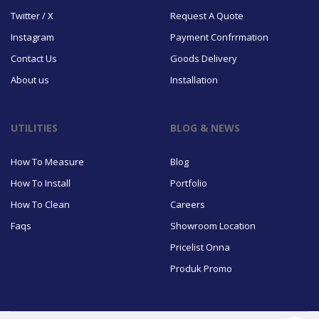
Twitter / X
Request A Quote
Instagram
Payment Confrrmation
Contact Us
Goods Delivery
About us
Installation
UTILITIES
BLOG & NEWS
How To Measure
Blog
How To Install
Portfolio
How To Clean
Careers
Faqs
Showroom Location
Pricelist Onna
Produk Promo