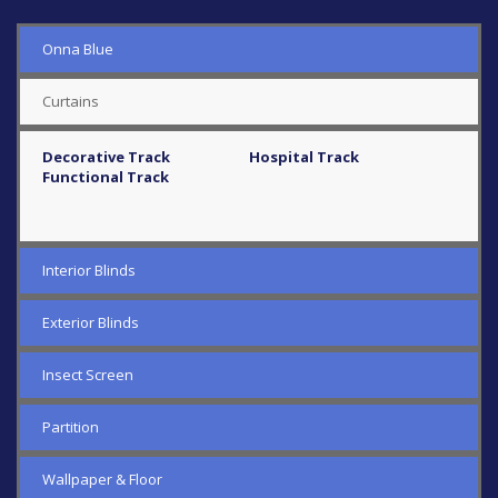
Onna Blue
Curtains
Decorative Track
Hospital Track
Functional Track
Interior Blinds
Exterior Blinds
Insect Screen
Partition
Wallpaper & Floor