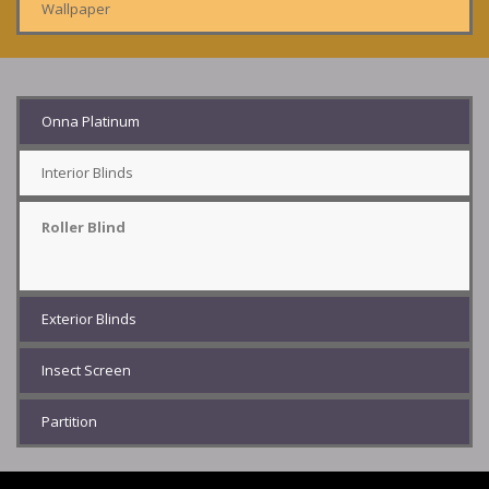
Wallpaper
Onna Platinum
Interior Blinds
Roller Blind
Exterior Blinds
Insect Screen
Partition