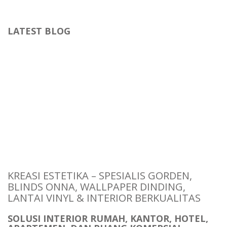
ONNA KREASI ESTETIKA
LATEST BLOG
jual gorden jendela, jual wallpaper dinding, wallpaper dinding kamar,
wallpaper kamar, wallpaper putih polos, dan ada juga harga
wallpaper dinding 3d dan wallpaper murah untuk menghias dan
menambah nilai fungsi estetika di ruangan Anda yang sehingga
dapat diterima oleh panca indera manusia dengan indah sesuai
dengan unsur warna yang yang berbeda-beda namun tepat dan
sesuai dengan unsur tema.
KREASI ESTETIKA – SPESIALIS GORDEN,
BLINDS ONNA, WALLPAPER DINDING,
LANTAI VINYL & INTERIOR BERKUALITAS
SOLUSI INTERIOR RUMAH, KANTOR, HOTEL,