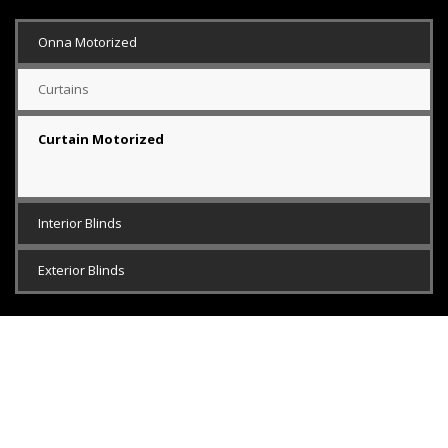
Onna Motorized
Curtains
Curtain Motorized
Interior Blinds
Exterior Blinds
ONNA KREASI ESTETIKA
Onna Kreasi Estetika