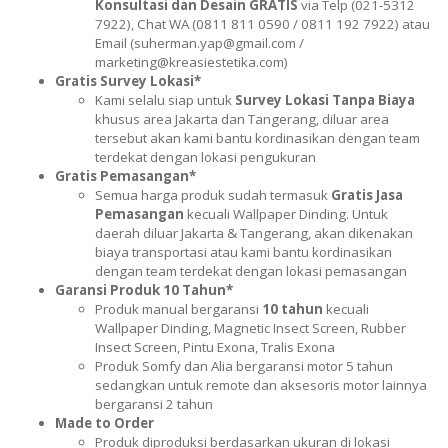
Konsultasi dan Desain GRATIS
via Telp (021-5312
7922), Chat WA (0811 811 0590 / 0811 192 7922) atau
Email (suherman.yap@gmail.com /
marketing@kreasiestetika.com)
Gratis Survey Lokasi*
Kami selalu siap untuk
Survey Lokasi Tanpa Biaya
khusus area Jakarta dan Tangerang, diluar area
tersebut akan kami bantu kordinasikan dengan team
terdekat dengan lokasi pengukuran
Gratis Pemasangan*
Semua harga produk sudah termasuk
Gratis Jasa
Pemasangan
kecuali Wallpaper Dinding. Untuk
daerah diluar Jakarta & Tangerang, akan dikenakan
biaya transportasi atau kami bantu kordinasikan
dengan team terdekat dengan lokasi pemasangan
Garansi Produk 10 Tahun*
Produk manual bergaransi
10 tahun
kecuali
Wallpaper Dinding, Magnetic Insect Screen, Rubber
Insect Screen, Pintu Exona, Tralis Exona
Produk Somfy dan Alia bergaransi motor 5 tahun
sedangkan untuk remote dan aksesoris motor lainnya
bergaransi 2 tahun
Made to Order
Produk diproduksi berdasarkan ukuran di lokasi