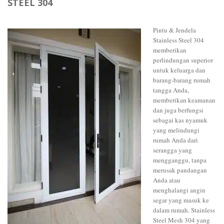
STEEL 304
Pintu & Jendela
Stainless Steel 304
memberikan
perlindungan superior
untuk keluarga dan
barang-barang rumah
tangga Anda,
memberikan keamanan
dan juga berfungsi
sebagai kas nyamuk
yang melindungi
rumah Anda dari
serangga yang
mengganggu, tanpa
merusak pandangan
Anda atau
menghalangi angin
segar yang masuk ke
dalam rumah. Stainless
Steel Mesh 304 yang