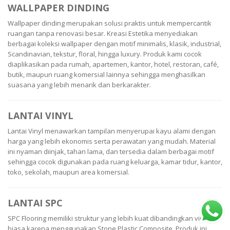
WALLPAPER DINDING
Wallpaper dinding merupakan solusi praktis untuk mempercantik
ruangan tanpa renovasi besar. Kreasi Estetika menyediakan
berbagai koleksi wallpaper dengan motif minimalis, klasik, industrial,
Scandinavian, tekstur, floral, hingga luxury. Produk kami cocok
diaplikasikan pada rumah, apartemen, kantor, hotel, restoran, café,
butik, maupun ruang komersial lainnya sehingga menghasilkan
suasana yang lebih menarik dan berkarakter.
LANTAI VINYL
Lantai Vinyl menawarkan tampilan menyerupai kayu alami dengan
harga yang lebih ekonomis serta perawatan yang mudah. Material
ini nyaman diinjak, tahan lama, dan tersedia dalam berbagai motif
sehingga cocok digunakan pada ruang keluarga, kamar tidur, kantor,
toko, sekolah, maupun area komersial.
LANTAI SPC
SPC Flooring memiliki struktur yang lebih kuat dibandingkan vinyl
biasa karena menggunakan Stone Plastic Composite. Produk ini