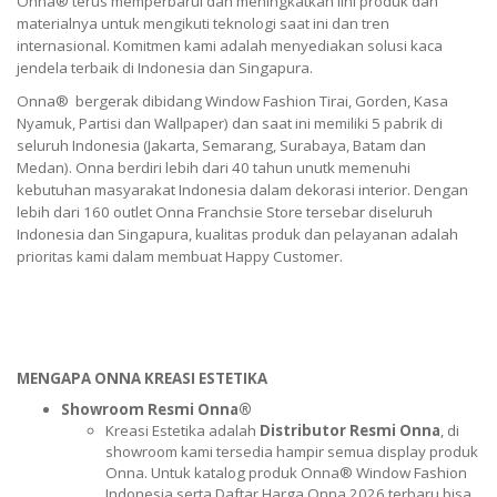
Onna® terus memperbarui dan meningkatkan lini produk dan
materialnya untuk mengikuti teknologi saat ini dan tren
internasional. Komitmen kami adalah menyediakan solusi kaca
jendela terbaik di Indonesia dan Singapura.
Onna® bergerak dibidang Window Fashion Tirai, Gorden, Kasa
Nyamuk, Partisi dan Wallpaper) dan saat ini memiliki 5 pabrik di
seluruh Indonesia (Jakarta, Semarang, Surabaya, Batam dan
Medan). Onna berdiri lebih dari 40 tahun unutk memenuhi
kebutuhan masyarakat Indonesia dalam dekorasi interior. Dengan
lebih dari 160 outlet Onna Franchsie Store tersebar diseluruh
Indonesia dan Singapura, kualitas produk dan pelayanan adalah
prioritas kami dalam membuat Happy Customer.
MENGAPA ONNA KREASI ESTETIKA
Showroom Resmi Onna®
Kreasi Estetika adalah
Distributor Resmi Onna
, di
showroom kami tersedia hampir semua display produk
Onna. Untuk katalog produk Onna® Window Fashion
Indonesia serta Daftar Harga Onna 2026 terbaru bisa