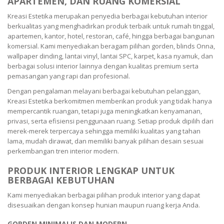
APARTEMEN, DAN RUANG KOMERSIAL
Kreasi Estetika merupakan penyedia berbagai kebutuhan interior
berkualitas yang menghadirkan produk terbaik untuk rumah tinggal,
apartemen, kantor, hotel, restoran, café, hingga berbagai bangunan
komersial. Kami menyediakan beragam pilihan gorden, blinds Onna,
wallpaper dinding, lantai vinyl, lantai SPC, karpet, kasa nyamuk, dan
berbagai solusi interior lainnya dengan kualitas premium serta
pemasangan yang rapi dan profesional.
Dengan pengalaman melayani berbagai kebutuhan pelanggan,
Kreasi Estetika berkomitmen memberikan produk yang tidak hanya
mempercantik ruangan, tetapi juga meningkatkan kenyamanan,
privasi, serta efisiensi penggunaan ruang. Setiap produk dipilih dari
merek-merek terpercaya sehingga memiliki kualitas yang tahan
lama, mudah dirawat, dan memiliki banyak pilihan desain sesuai
perkembangan tren interior modern.
PRODUK INTERIOR LENGKAP UNTUK
BERBAGAI KEBUTUHAN
Kami menyediakan berbagai pilihan produk interior yang dapat
disesuaikan dengan konsep hunian maupun ruang kerja Anda.
GORDEN MINIMALIS DAN MODERN