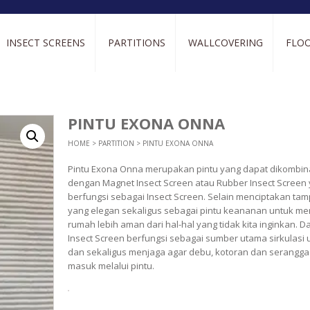
INSECT SCREENS
PARTITIONS
WALLCOVERING
FLO
INDS
LIPAT DOOR
EXTERIOR BLINDS
PINTU EXONA
LIPAT WINDOW STANDARD
TRALIS EXONA
DS
SUNTEX BLINDS
LIPAT WINDOW GRAND
SHOWER SCREEN
NDS
UV BLINDS
BLINDS
INTERIOR BLINDS
INTERIOR BLINDS
EXTERIOR BLINDS
INTERIOR BLINDS
WINDOW BLINDS
EXTERIOR BLINDS
EXTERIOR BLINDS
INSECT SCREEN
EXTERIOR BLIND
PARTITION
PINTU EXONA ONNA
MAGNETIC INSECT SCREEN
PVC FOLDING DOOR
ZIPTEX BLINDS
ND
ROLLER BLIND
ROLLER BLIND
SUNTEX BLIND
ROLLER BLIND
MICRO BLIND
SUNTEX BLIND
SUNTEX BLIND
LIPAT DOOR METAC
SUNTEX BLIND
PVC FOLDING DOOR
RUBBER INSECT SCREEN
ACCORDION DOOR
NDS
WINDHOUSE BLINDS
HOME
>
PARTITION
> PINTU EXONA ONNA
RAINBOW BLIND
HONEYCOMB BLIND
RAINBOW BLIND
PANEL BLIND
UV BLIND
UV BLIND
LIPAT WINDOW MET
UV BLIND
ROLL SIDE WINDOW
PINTU KASA BAJA
DS
AWNING
3D BLIND
ROMAN SHADES
3D BLIND
RAINBOW BLIND
AWNING
ZIPTEX BLIND
Pintu Exona Onna merupakan pintu yang dapat dikombin
ROLL SIDE SCREEN
JENDELA KASA BAJA
BLINDS
N
dengan Magnet Insect Screen atau Rubber Insect Screen
SHADOW BLIND
ROMAN BARS BLIND
SHADOW BLIND
ROLLER BLIND
WINDHOUSE BLIND
S BLINDS
berfungsi sebagai Insect Screen. Selain menciptakan tam
VITROM BLIND
SLIMLINE BLIND
VITROM BLIND
ROMAN SHADE
AWNING
N DOOR
BLINDS
yang elegan sekaligus sebagai pintu keananan untuk me
ROMAN SHADES
WOODEN BLIND
ROMAN SHADE
SLIMLINE BLIND
NDS
rumah lebih aman dari hal-hal yang tidak kita inginkan. D
ROMAN BARS BLIND
VERTICAL BLIND
ROMAN BARS BLIND
VERTICAL BLIND
Insect Screen berfungsi sebagai sumber utama sirkulasi 
NDS
SLIMLINE BLIND
VERTICAL SHEER BLIND
WOODEN BLIND
VITROM BLIND
dan sekaligus menjaga agar debu, kotoran dan serangga 
WOODEN BLIND
VERTICAL VERASE BLIND
SKYLIGHT BLIND
WOODEN BLIND
masuk melalui pintu.
NDS
PANEL BLIND
SKYLIGHT BLIND
SHADOW BLIND
ER BLINDS
VERTICAL BLIND
ASE BLINDS
REEN
RING
PARTITION
WALLPAPER