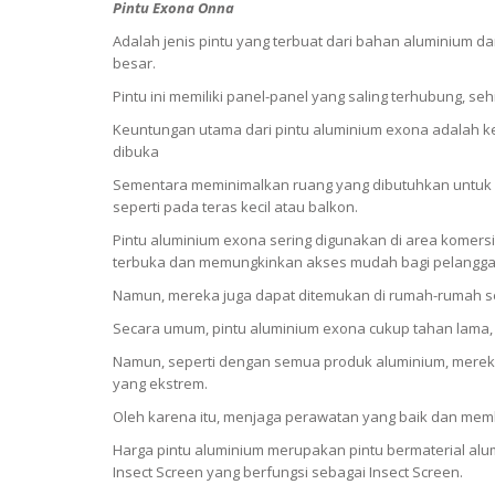
Pintu Exona Onna
WOW
Adalah jenis pintu yang terbuat dari bahan aluminium d
ROCK
besar.
DIVA
Pintu ini memiliki panel-panel yang saling terhubung, s
Keuntungan utama dari pintu aluminium exona adalah k
dibuka
Sementara meminimalkan ruang yang dibutuhkan untuk me
seperti pada teras kecil atau balkon.
Pintu aluminium exona sering digunakan di area komersi
terbuka dan memungkinkan akses mudah bagi pelangga
Namun, mereka juga dapat ditemukan di rumah-rumah seb
Secara umum, pintu aluminium exona cukup tahan lama,
Namun, seperti dengan semua produk aluminium, mereka
yang ekstrem.
Oleh karena itu, menjaga perawatan yang baik dan mem
Harga pintu aluminium merupakan pintu bermaterial al
Insect Screen yang berfungsi sebagai Insect Screen.