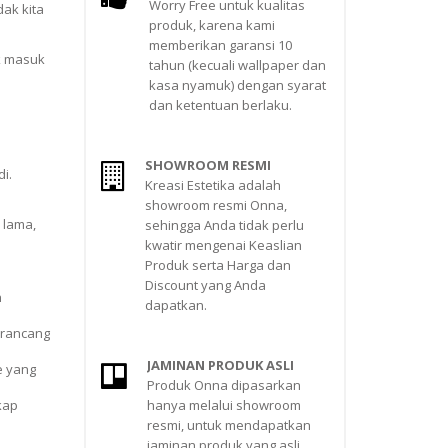
Worry Free untuk kualitas
ak kita
produk, karena kami
memberikan garansi 10
k masuk
tahun (kecuali wallpaper dan
kasa nyamuk) dengan syarat
dan ketentuan berlaku.
SHOWROOM RESMI
i.
Kreasi Estetika adalah
showroom resmi Onna,
 lama,
sehingga Anda tidak perlu
kwatir mengenai Keaslian
Produk serta Harga dan
Discount yang Anda
n
dapatkan.
irancang
JAMINAN PRODUK ASLI
e yang
Produk Onna dipasarkan
kap
hanya melalui showroom
resmi, untuk mendapatkan
jaminan produk yang asli,