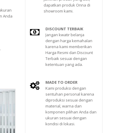
dapatkan produk Onna di
 ukuran
showroom kami.
an Anda
DISCOUNT TERBAIK
Jangan kwatir belanja
dengan harga kemahalan
karena kami memberikan
.
Harga Resmi dan Discount
Terbaik sesuai dengan
ketentuan yang ada.
MADE TO ORDER
Kami produksi dengan
sentuhan personal karena
diproduksi sesuai dengan
material, warna dan
komponen pilihan Anda dan
ukuran sesuai dengan
kondisi di lokasi.