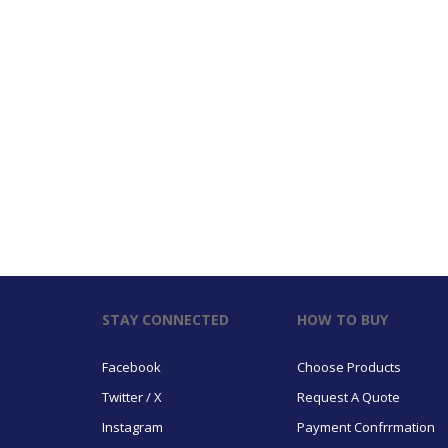
STAY CONNECTED
HOW TO BUY
Facebook
Choose Products
Twitter / X
Request A Quote
Instagram
Payment Confrrmation