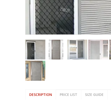
SKYLIGHT BL
INSECT SC
LIPAT DOO
WALLPAPER
LIPAT WIN
LIPAT WIN
MAGNETIC I
ROLL SIDE 
RUBBER INS
ROLL SIDE
WALLPAPE
BELLAGIO
SUPRA
DESCRIPTION
PRICE LIST
SIZE GUIDE
MAESTRO
QUEEN
KING