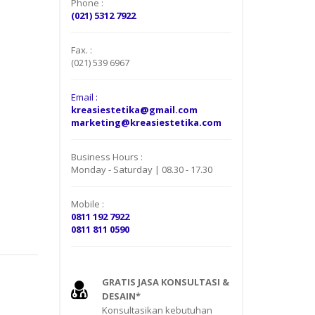
Phone :
(021) 5312 7922
SA
Fax. :
(021) 539 6967
Email :
kreasiestetika@gmail.com
marketing@kreasiestetika.com
Business Hours :
Monday - Saturday | 08.30 - 17.30
Mobile :
0811 192 7922
0811 811 0590
GRATIS JASA KONSULTASI &
DESAIN*
Konsultasikan kebutuhan