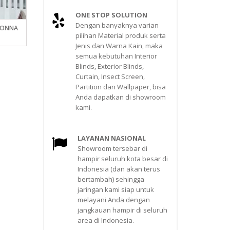
ONE STOP SOLUTION
Dengan banyaknya varian
 ONNA
LIPAT WINDOW GRAND ONNA
ROMAN BARS BLIND 
pilihan Material produk serta
Jenis dan Warna Kain, maka
semua kebutuhan Interior
Blinds, Exterior Blinds,
Curtain, Insect Screen,
Partition dan Wallpaper, bisa
Anda dapatkan di showroom
kami.
LAYANAN NASIONAL
Showroom tersebar di
hampir seluruh kota besar di
Indonesia (dan akan terus
bertambah) sehingga
jaringan kami siap untuk
melayani Anda dengan
jangkauan hampir di seluruh
area di Indonesia.