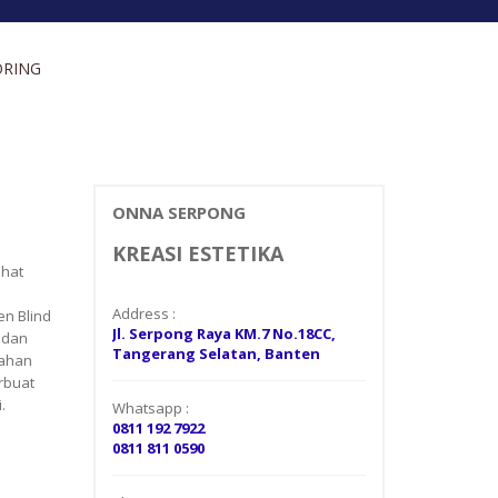
ORING
ONNA SERPONG
O
ACO
KREASI ESTETIKA
ihat
Address :
en Blind
Jl. Serpong Raya KM.7 No.18CC,
r dan
Tangerang Selatan, Banten
bahan
rbuat
.
Whatsapp :
0811 192 7922
0811 811 0590