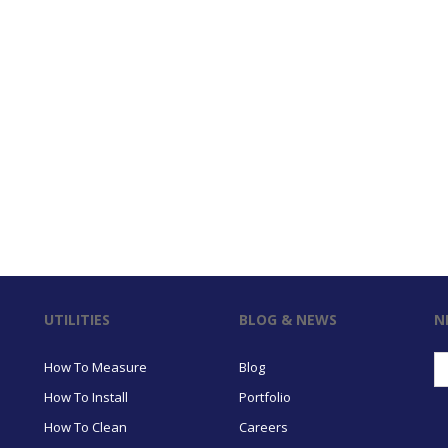
UTILITIES
BLOG & NEWS
N
How To Measure
Blog
How To Install
Portfolio
How To Clean
Careers