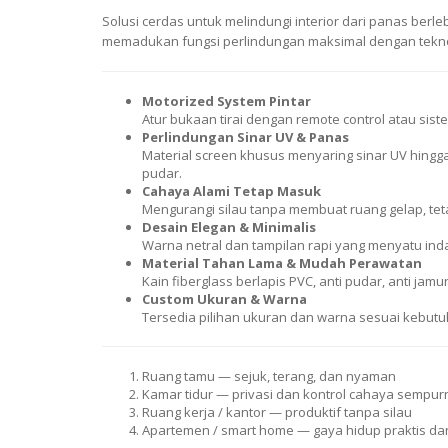
Solusi cerdas untuk melindungi interior dari panas berle
WOW
memadukan fungsi perlindungan maksimal dengan tekn
ROCK
DIVA
Motorized System Pintar
Atur bukaan tirai dengan remote control atau si
Perlindungan Sinar UV & Panas
Material screen khusus menyaring sinar UV hingga 
pudar.
Cahaya Alami Tetap Masuk
Mengurangi silau tanpa membuat ruang gelap, t
Desain Elegan & Minimalis
Warna netral dan tampilan rapi yang menyatu inda
Material Tahan Lama & Mudah Perawatan
Kain fiberglass berlapis PVC, anti pudar, anti ja
Custom Ukuran & Warna
Tersedia pilihan ukuran dan warna sesuai kebutu
Ruang tamu — sejuk, terang, dan nyaman
Kamar tidur — privasi dan kontrol cahaya sempur
Ruang kerja / kantor — produktif tanpa silau
Apartemen / smart home — gaya hidup praktis dan