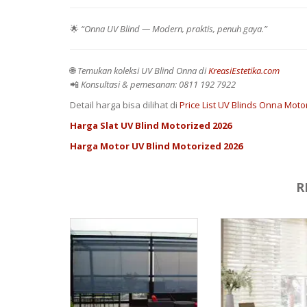
🌟
“Onna UV Blind — Modern, praktis, penuh gaya.”
🌐
Temukan koleksi UV Blind Onna di
KreasiEstetika.com
📲
Konsultasi & pemesanan: 0811 192 7922
Detail harga bisa dilihat di
Price List UV Blinds Onna Mot
Harga Slat UV Blind Motorized 2026
Harga Motor UV Blind Motorized 2026
R