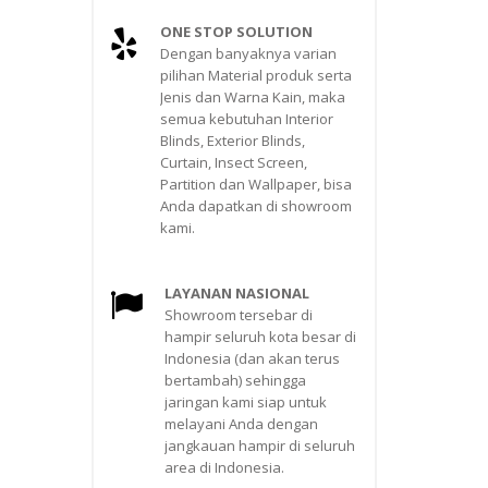
ONE STOP SOLUTION
Dengan banyaknya varian
pilihan Material produk serta
Jenis dan Warna Kain, maka
semua kebutuhan Interior
Blinds, Exterior Blinds,
Curtain, Insect Screen,
Partition dan Wallpaper, bisa
Anda dapatkan di showroom
kami.
LAYANAN NASIONAL
Showroom tersebar di
hampir seluruh kota besar di
Indonesia (dan akan terus
bertambah) sehingga
jaringan kami siap untuk
melayani Anda dengan
jangkauan hampir di seluruh
area di Indonesia.