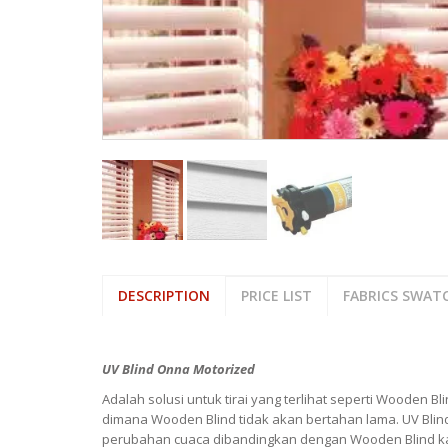
SKYLIGHT BL
INSECT SC
LIPAT DOO
WALLPAPER
LIPAT WIN
LIPAT WIN
MAGNETIC I
ROLL SIDE 
RUBBER INS
ROLL SIDE
DESCRIPTION
PRICE LIST
FABRICS SWAT
WALLPAPE
BELLAGIO
UV Blind Onna Motorized
SUPRA
Adalah solusi untuk tirai yang terlihat seperti Wooden B
MAESTRO
dimana Wooden Blind tidak akan bertahan lama. UV Blind 
QUEEN
perubahan cuaca dibandingkan dengan Wooden Blind kare
KING