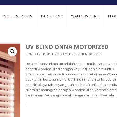
INSECT SCREENS
PARTITIONS
WALLCOVERING
FLO
INDS
LIPAT DOOR
EXTERIOR BLINDS
PINTU EXONA
LIPAT WINDOW STANDARD
TRALIS EXONA
DS
SUNTEX BLINDS
LIPAT WINDOW GRAND
SHOWER SCREEN
NDS
UV BLINDS
BLINDS
INTERIOR BLINDS
INTERIOR BLINDS
EXTERIOR BLINDS
INTERIOR BLINDS
WINDOW BLINDS
EXTERIOR BLINDS
EXTERIOR BLINDS
INSECT SCREEN
EXTERIOR BLIND
PARTITION
UV BLIND ONNA MOTORIZED
MAGNETIC INSECT SCREEN
PVC FOLDING DOOR
ZIPTEX BLINDS
ND
ROLLER BLIND
ROLLER BLIND
SUNTEX BLIND
ROLLER BLIND
MICRO BLIND
SUNTEX BLIND
SUNTEX BLIND
LIPAT DOOR METAC
SUNTEX BLIND
PVC FOLDING DOOR
RUBBER INSECT SCREEN
ACCORDION DOOR
NDS
WINDHOUSE BLINDS
HOME
>
EXTERIOR BLINDS
> UV BLIND ONNA MOTORIZED
RAINBOW BLIND
HONEYCOMB BLIND
RAINBOW BLIND
PANEL BLIND
UV BLIND
UV BLIND
LIPAT WINDOW MET
UV BLIND
ROLL SIDE WINDOW
PINTU KASA BAJA
DS
AWNING
3D BLIND
ROMAN SHADES
3D BLIND
RAINBOW BLIND
AWNING
ZIPTEX BLIND
UV Blind Onna Platinum adalah solusi untuk tirai yang terl
ROLL SIDE SCREEN
JENDELA KASA BAJA
BLINDS
N
seperti Wooden Blind dengan kayu asli dan alami untuk
SHADOW BLIND
ROMAN BARS BLIND
SHADOW BLIND
ROLLER BLIND
WINDHOUSE BLIND
S BLINDS
ditempat-tempat seperti outdoor dan toilet dimana Wood
VITROM BLIND
SLIMLINE BLIND
VITROM BLIND
ROMAN SHADE
AWNING
N DOOR
BLINDS
tidak akan bertahan lama. UV Blind ini tahan terhadap ai
ROMAN SHADES
WOODEN BLIND
ROMAN SHADE
SLIMLINE BLIND
NDS
memiliki daya tahan yang jauh lebih baik terhadap peru
ROMAN BARS BLIND
VERTICAL BLIND
ROMAN BARS BLIND
VERTICAL BLIND
cuaca dibandingkan dengan Wooden Blind karena slat te
NDS
SLIMLINE BLIND
VERTICAL SHEER BLIND
WOODEN BLIND
VITROM BLIND
dari bahan PVC yang di cetak dengan tampilan kayu alami
WOODEN BLIND
VERTICAL VERASE BLIND
SKYLIGHT BLIND
WOODEN BLIND
NDS
PANEL BLIND
SKYLIGHT BLIND
SHADOW BLIND
ER BLINDS
VERTICAL BLIND
ASE BLINDS
REEN
RING
PARTITION
WALLPAPER