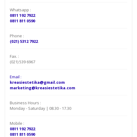
Whatsapp :
0811 192 7922
0811 811 0590
Phone :
(021) 5312 7922
Fax. :
(021) 539 6967
Email :
kreasiestetika@gmail.com
marketing@kreasiestetika.com
Business Hours :
Monday - Saturday | 08.30 - 17.30
Mobile :
0811 192 7922
0811 811 0590