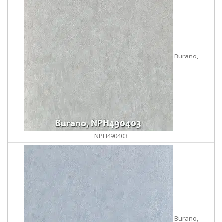
Burano,
NPH490403
Burano,