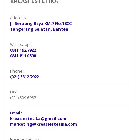
KREASI ESTETIKA
Address :
Jl. Serpong Raya KM.7 No.18CC,
Tangerang Selatan, Banten
Whatsapp :
0811 192 7922
0811 811 0590
Phone :
(021) 5312 7922
Fax. :
(021) 539 6967
Email :
kreasiestetika@gmail.com
marketing@kreasiestetika.com
Business Hours :