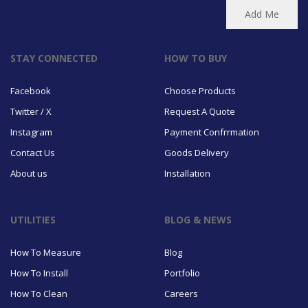
STAY CONNECTED
HOW TO BUY
Facebook
Choose Products
Twitter / X
Request A Quote
Instagram
Payment Confrrmation
Contact Us
Goods Delivery
About us
Installation
UTILITIES
BLOG & NEWS
How To Measure
Blog
How To Install
Portfolio
How To Clean
Careers